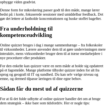
opbygge viden gradvist.
Denne form for mikrolæring passer godt til den måde, mange lærer
bedst på: i korte, fokuserede sessioner med umiddelbar feedback. Det
gør det lettere at fastholde koncentrationen og huske stoffet bagefter.
Fra underholdning til
kompetenceudvikling
Online quizzer bruges i dag i mange sammenhænge – fra folkeskoler
til virksomheder. Lærere anvender dem til at gøre undervisningen mere
interaktiv, mens virksomheder bruger dem til at træne medarbejdere i
nye procedurer eller produkter.
For den enkelte kan quizzer være en nem måde at holde sig opdateret
på et fagområde. Mange platforme tilbyder quizzer inden for alt fra
sprog og geografi til IT og sundhed. Du kan selv vælge niveau og
emne, og dermed tilpasse læringen til dine egne behov.
Sådan får du mest ud af quizzerne
For at få det fulde udbytte af online quizzer handler det om at bruge
dem strategisk – ikke bare som tidsfordriv. Her er nogle tips: