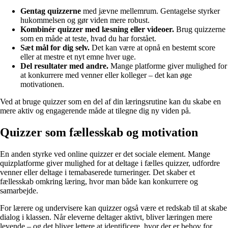
Gentag quizzerne
med jævne mellemrum. Gentagelse styrker
hukommelsen og gør viden mere robust.
Kombinér quizzer med læsning eller videoer.
Brug quizzerne
som en måde at teste, hvad du har forstået.
Sæt mål for dig selv.
Det kan være at opnå en bestemt score
eller at mestre et nyt emne hver uge.
Del resultater med andre.
Mange platforme giver mulighed for
at konkurrere med venner eller kolleger – det kan øge
motivationen.
Ved at bruge quizzer som en del af din læringsrutine kan du skabe en
mere aktiv og engagerende måde at tilegne dig ny viden på.
Quizzer som fællesskab og motivation
En anden styrke ved online quizzer er det sociale element. Mange
quizplatforme giver mulighed for at deltage i fælles quizzer, udfordre
venner eller deltage i temabaserede turneringer. Det skaber et
fællesskab omkring læring, hvor man både kan konkurrere og
samarbejde.
For lærere og undervisere kan quizzer også være et redskab til at skabe
dialog i klassen. Når eleverne deltager aktivt, bliver læringen mere
levende – og det bliver lettere at identificere, hvor der er behov for