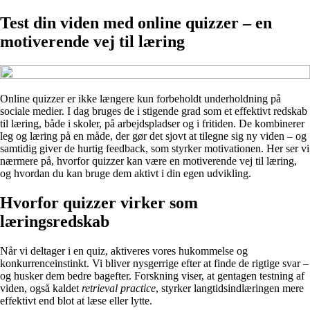
Test din viden med online quizzer – en
motiverende vej til læring
Online quizzer er ikke længere kun forbeholdt underholdning på
sociale medier. I dag bruges de i stigende grad som et effektivt redskab
til læring, både i skoler, på arbejdspladser og i fritiden. De kombinerer
leg og læring på en måde, der gør det sjovt at tilegne sig ny viden – og
samtidig giver de hurtig feedback, som styrker motivationen. Her ser vi
nærmere på, hvorfor quizzer kan være en motiverende vej til læring,
og hvordan du kan bruge dem aktivt i din egen udvikling.
Hvorfor quizzer virker som
læringsredskab
Når vi deltager i en quiz, aktiveres vores hukommelse og
konkurrenceinstinkt. Vi bliver nysgerrige efter at finde de rigtige svar –
og husker dem bedre bagefter. Forskning viser, at gentagen testning af
viden, også kaldet
retrieval practice
, styrker langtidsindlæringen mere
effektivt end blot at læse eller lytte.